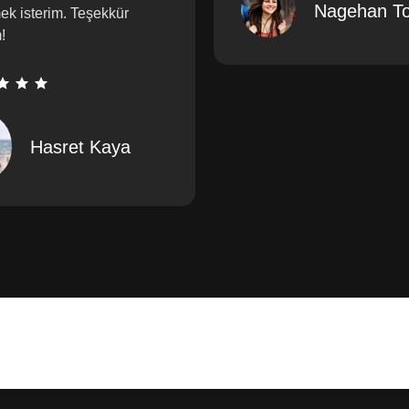
Nagehan To
mek isterim. Teşekkür
!
Hasret Kaya