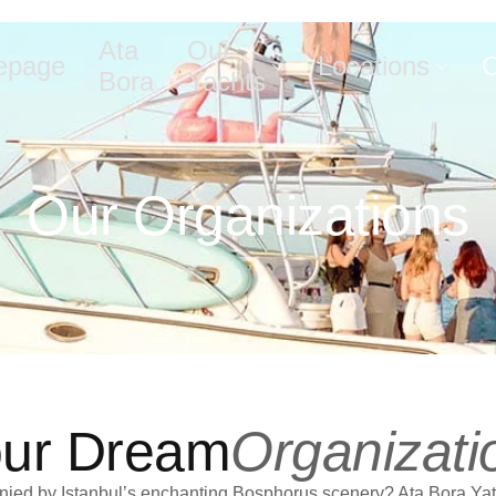
Ata
Our
epage
Locations
O
Bora
Yachts
Our Organizations
ur Dream
Organizati
ied by Istanbul’s enchanting Bosphorus scenery? Ata Bora Yatçıl