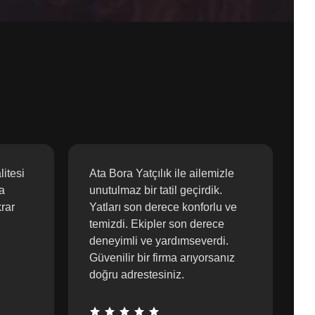
litesi
Ata Bora Yatçılık ile ailemizle
P
a
unutulmaz bir tatil geçirdik.
m
krar
Yatları son derece konforlu ve
b
temizdi. Ekipler son derece
t
deneyimli ve yardımseverdi.
o
Güvenilir bir firma arıyorsanız
doğru adrestesiniz.