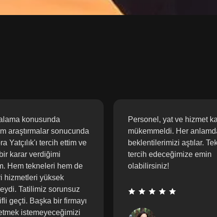
ralama konusunda
Personel, yat ve hizmet ka
ım araştırmalar sonucunda
mükemmeldi. Her anlamd
a Yatçılık'ı tercih ettim ve
beklentilerimizi aştılar. Te
bir karar verdiğimi
tercih edeceğimize emin
. Hem tekneleri hem de
olabilirsiniz!
i hizmetleri yüksek
deydi. Tatilimiz sorunsuz
fli geçti. Başka bir firmayı
 etmek istemeyeceğimizi