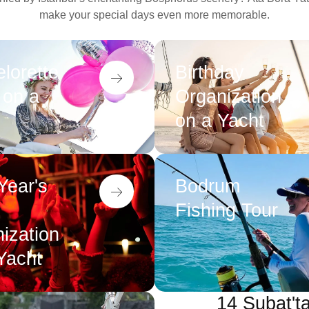
make your special days even more memorable.
lorette
Birthday
 on a
Organization
on a Yacht
ear's
Bodrum
Fishing Tour
ization
Yacht
14 Şubat't