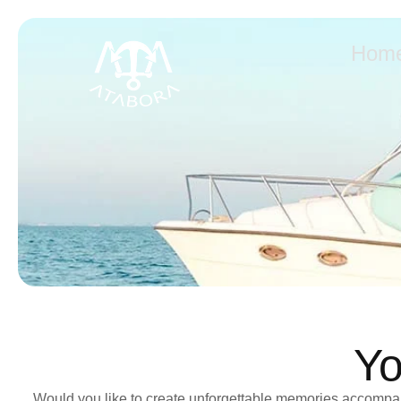
Hom
Yo
Would you like to create unforgettable memories accompan