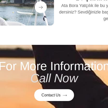
Ata Bora Yatçılık ile bu
dersiniz? Sevdiğinizle ba
ge
For More Informatio
Call Now
Contact Us