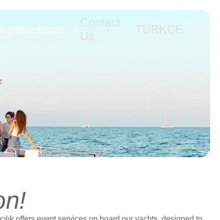
Contact
rganizations
TÜRKÇE
Us
on!
ık offers event services on board our yachts, designed to