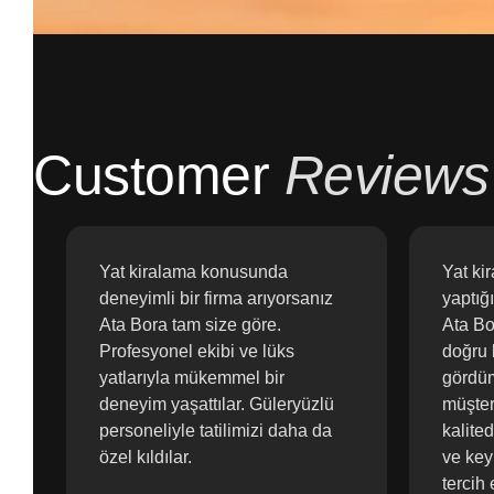
Customer
Reviews
Yat kiralama konusunda
Yat ki
deneyimli bir firma arıyorsanız
yaptığ
Ata Bora tam size göre.
Ata Bor
Profesyonel ekibi ve lüks
doğru 
yatlarıyla mükemmel bir
gördüm
deneyim yaşattılar. Güleryüzlü
müşter
personeliyle tatilimizi daha da
kalite
özel kıldılar.
ve keyi
tercih