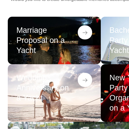
Marriage
Bache
Proposal on a
Party
Yacht
Yacht
Wedding
New Y
Anniversary on
Party
a Yacht
Organ
on a 