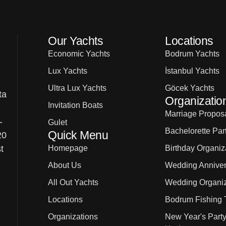
Our Yachts
Locations
Economic Yachts
Bodrum Yachts
Lux Yachts
İstanbul Yachts
Ultra Lux Yachts
Göcek Yachts
ta
Organizatio
Invitation Boats
Marriage Proposa
-
Gulet
Bachelorette Par
Quick Menu
20
Homepage
Birthday Organiz
t
About Us
Wedding Anniver
All Out Yachts
Wedding Organiz
Locations
Bodrum Fishing 
Organizations
New Year's Party