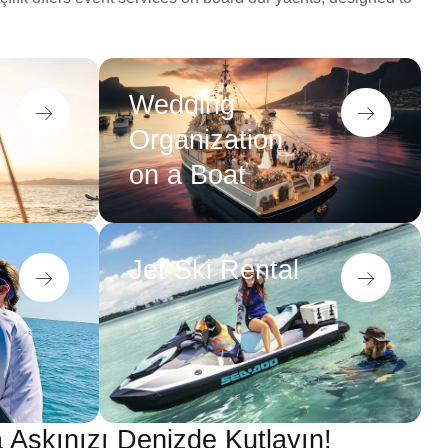
Wedding
Organization
on a Boat
Jet Ski Rental
a Aşkınızı Denizde Kutlayın!